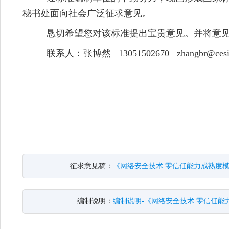
各相关单位和专家：
经标准编制单位的辛勤努力，现已形成国
秘书处面向社会广泛征求意见。
恳切希望您对该标准提出宝贵意见。并将意
联系人：张博然 13051502670
zhangb
征求意见稿：
《网络安全技术 零信任能力成熟