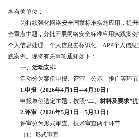
各有关单位：
为
持续强化网络安全国家标准实施应用
全重点主题，分批
开展
网络安全标准应用实
个人信息处理、个人信息去标识化、
APP
个
践案例。现将
有关事项通知如下：
一、
活动安排
活动分为案例申报、评审、公示、推广
1.
申报
（
2026
年
4
月
1
日—
4
月
30
日
）
申报单位选定主题，
按照
“二、材料及要