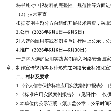
2.
评审（
2026
年
5
月
1
日—
5
月
31
日
）
评审
分为形式审查
、技术审查两
个环节
（
1
）
形式审查
秘书处
对
申报材料的
完整性、规范性等
（2）
技术审查
根据案例主题分方向组织开展技术审查
3.
公示
（
2026
年
6
月
1
日
—
6
月
5
日
）
对入选的应用实践案例名单
进行
网上
公
4.
推广
（
2026
年
6
月
6
日—
6
月
30
日
）
一是将入选的应用实践案例纳入网络安
章、制作宣传视频等多种形式在网络安全标
二、
材料及要求