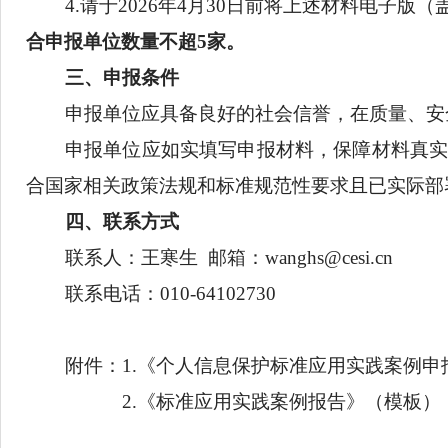
1.
《
个人信息保护
标准应用实践案例申报
2.
《
标准应用
实践案例报告》（见附件
2
3.
本单位内公示证明（
须加盖公章，
公示
4.
请于
2026
年
4
月
30
日前将上述材料电子
合申报单位数量不超
5
家。
三、
申报条件
申报
单位应具备良好的社会信誉，在质
申报单位应如实填写申报材料，保障材
合国家相关政策法规和标准规范性要求且已
四、
联系方式
联系人：
王寒生
邮箱：
wang
hs
@cesi.cn