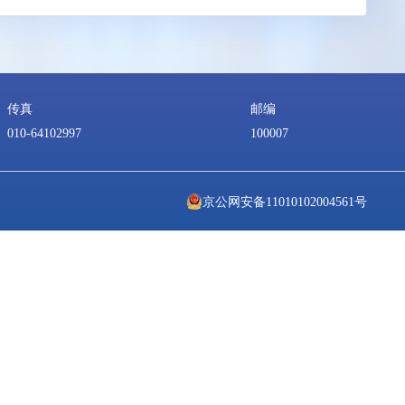
安全、知情权、选择权、申诉权等提出明确要求，有助于
、虚假信息误导等问题，并要求加强未成年人、老年人、
。
（作者：
刘博 国家互联网应急中心党委副书记、
传真
邮编
010-64102997
10000