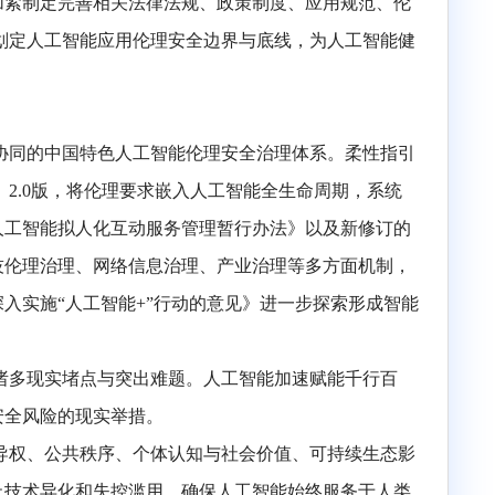
泄露、滥用风险等伦理安全问题愈发突出，侵害个人权益
势和规律，加紧制定完善相关法律法规、政策制度、应用
引》），系统划定人工智能应用伦理安全边界与底线，为人
引与刚性规制协同的中国特色人工智能伦理
安全
治理体系。
框架》
1.0
版、
2.0
版，将伦理要求嵌入人工智能全生命周
行办法》《人工智能拟人化互动服务管理暂行办法》以及
我国依托科技伦理治理、网络信息治理、产业治理等多方
国务院关于深入实施
“
人工智能
+”
行动的意见》进一步探
现阶段仍面临诸多现实堵点与突出难题。人工智能加速赋能