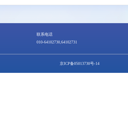
维护社会公平正义，提升现代化治理能力和治理公信力。
加突出对个人合法权益的保护，围绕隐私保护、个人信息
引》强调妥善运用使用人工智能，防范过度依赖、沉迷使用
信、健康的人工智能应用环境，更好保障人民群众合法权益
联系电话
010-64102730,64102731