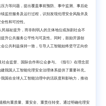
与更新，要求开发者开展伦理安全影响评估、设置事故信
、审慎提供敏感信息、尊重他人合法权益。通过建立全链
。
，一旦失控，可能对个人、社会乃至国家层面造成较大影响
、可持续生态压力等问题，提出覆盖事前预防、事中监测
监督；要求持续监控服务及运行过程，识别发现伦理安全
技术应用的安全性和可控性。
济社会发展和人民福祉提升，而
非
削弱人的主体地位或加剧
倡导人工智能提升公共服务公平性与可及性。同时，鼓励
技术始终与社会公共利益保持一致
，
引导人工智能始终坚
术标准，也涉及社会监督、国际合作和公众参与。《指引》