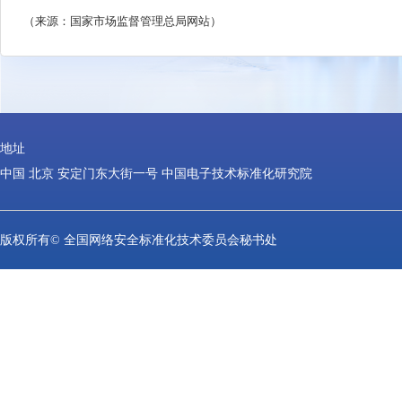
时，应当结合标准实施效果评估情况等
及时
第二十
三
条
确有需要但国际标准组织
尚
定
我国的
国家标准。
采用其他国际国外组织制定发布的标准
第二十
四
条
采标国家标准的制定、组织
的规定
。
第二十
五
条
本办法自
2025
年
6
月
1
日起施
止。
（来源：国家市场监督管理总局网站）