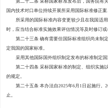
第十八条
采标国家标准文本
的
公开
，
应
第十九条
县级以上人民政府标准化行政
者组织
、公共利益方等相关方参与制定和实
第二十条
国务院标准化行政主管部门、
收集和分析采标国家标准实施信息。
第二十一条
国务院标准化行政主管部门
门
、本行业
采标国家标准实施效果评估
，并
标准组织反馈。
第二十二条
采标国家标准发布后，国务
国内技术对口单位持续开展所采用国际标准
所采用的国际标准
内容变更较少
且在我