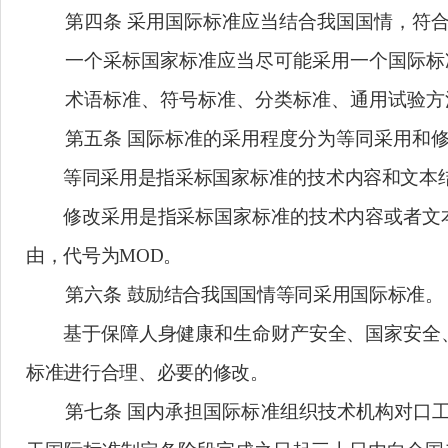
国务院有关行政主管部门
依据职责负责
有关
行业协会
按照国家有关规定
开展本
第四条
采用国际标准应当结合我国国情
一个
采标
国家标准应当尽可能
采用
一个
术语
标准
、符号
标准
、分类
标准
、通用
第五条
国际标准的采用程度分为等同采
等同采用是指采标
国家标准的
技术内容和
修改采用是指
采标
国家标准的技术内容或
由，
代号为
MOD
。
第六条
鼓励结合我国国情等同采用国际