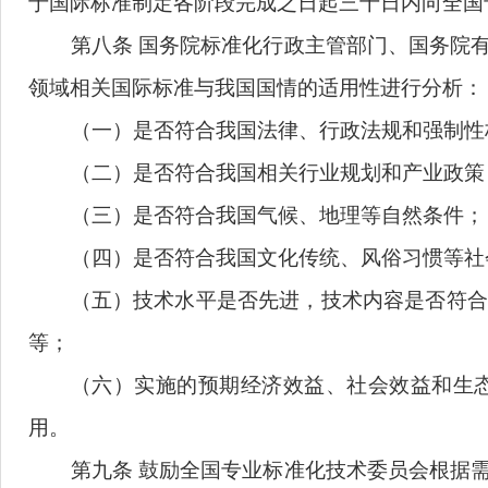
基于保障人身健康和生命财产安全、国家
标准
进行合理、必要的修改。
第七条
国内
承担国际标准组织技术机构
于
国际标准制定
各
阶段
完成之日起
三十日
内
第八条
国务院标准化行政主管部门
、
国
领域相关国际标准与我国国情的适用性
进行
（一）是否符合我国法律、行政法规和
（二）
是否符合我国相关行业规划和产
（
三
）是否符合我国气候
、
地理等自然
（四）
是否符合我国文化传统
、
风俗习