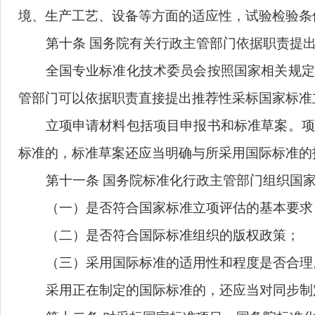
（
五
）技术水平
是否
先进，技术内容
是
等；
（
六
）实施
的
预期经济效益、社会效益
用。
第九条
鼓励
全国专业标准化
技术委员会
境、生产工艺、设备等方面的适应性，试验
第十条
国务院有关行政主管部门依据职
全国专业标准化
技术委员会
按照国家相
管部门可以依据职责直接提出推荐性采标国
立项申请材料包括项目申报书和标准草
标准的，标准草案
还
应当明确与所采用国际