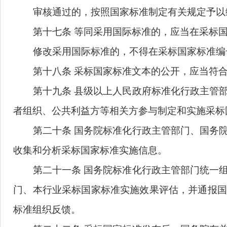
合中文表达习惯。
第十五条
采标国家标准报批材料
应当符
采用国际标准的差异说明
；开展试验验证的
第十六条
国务院标准化行政主管部门委
（一）
是否
开展
国际标准与我国国情的
（二）
是否符合以国际标准为基础起草
（三）
是否符合国际标准组织
关于
采用
审核通过的，按照国家标准制定
有
关
规
第十七条
等同采用国际标准的，应当在
修改采用国际标准的，不得
在
采标国家